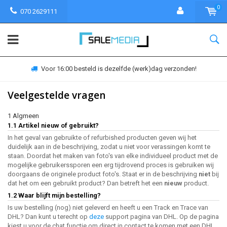
0
070 2629111
Voor 16:00 besteld is dezelfde (werk)dag verzonden!
Veelgestelde vragen
1 Algmeen
1.1 Artikel nieuw of gebruikt?
In het geval van gebruikte of refurbished producten geven wij het
duidelijk aan in de beschrijving, zodat u niet voor verassingen komt te
staan. Doordat het maken van foto's van elke individueel product met de
mogelijke gebruikerssporen een erg tijdrovend proces is gebruiken wij
doorgaans de originele product foto's. Staat er in de beschrijving
niet
bij
dat het om een gebruikt product? Dan betreft het een
nieuw
product.
1.2 Waar blijft mijn bestelling?
Is uw bestelling (nog) niet geleverd en heeft u een Track en Trace van
DHL? Dan kunt u terecht op
deze
support pagina van DHL. Op de pagina
kiest u voor de chat functie om direct in contact te komen met een DHL