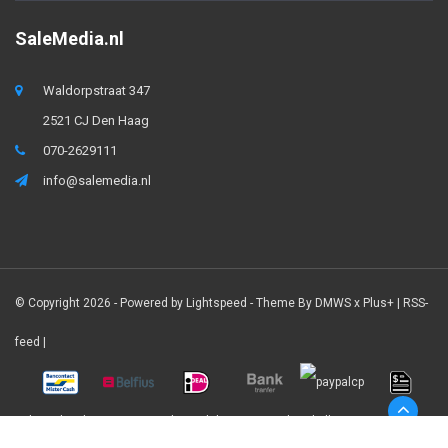
SaleMedia.nl
Waldorpstraat 347
2521 CJ Den Haag
070-2629111
info@salemedia.nl
© Copyright 2026 - Powered by
Lightspeed
- Theme By
DMWS
x
Plus+
|
RSS-
feed
|
SaleMedia.nl
9.0
/
10
-
1837
beoordelingen op
Webwinkelkeur