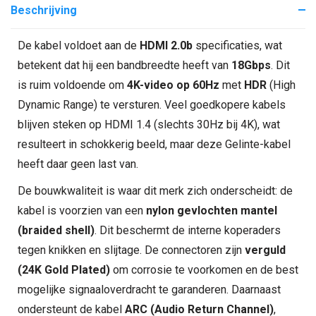
Beschrijving
De kabel voldoet aan de
HDMI 2.0b
specificaties, wat
betekent dat hij een bandbreedte heeft van
18Gbps
. Dit
is ruim voldoende om
4K-video op 60Hz
met
HDR
(High
Dynamic Range) te versturen. Veel goedkopere kabels
blijven steken op HDMI 1.4 (slechts 30Hz bij 4K), wat
resulteert in schokkerig beeld, maar deze Gelinte-kabel
heeft daar geen last van.
De bouwkwaliteit is waar dit merk zich onderscheidt: de
kabel is voorzien van een
nylon gevlochten mantel
(braided shell)
. Dit beschermt de interne koperaders
tegen knikken en slijtage. De connectoren zijn
verguld
(24K Gold Plated)
om corrosie te voorkomen en de best
mogelijke signaaloverdracht te garanderen. Daarnaast
ondersteunt de kabel
ARC (Audio Return Channel)
,