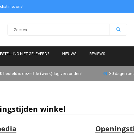
 chat met ons!
ESTELLING NIET GELEVERD?
NIEUWS
REVIEWS
0 besteld is dezelfde (werk)dag verzonden!
30 dagen bed
ngstijden winkel
edia
Openingst