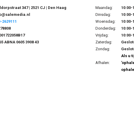
dorpstraat 347 | 2521 CJ | Den Haag
Maandag:
10:00-
fo@salemedia.nl
Dinsdag:
10:00-
0-2629111
Woensdag:
10:00-
278808
Donderdag:
10:00-
001722058B17
Vrijdag:
10:00-
5 ABNA 0605 3908 43
Zaterdag:
Geslot
Zondag:
Geslot
Als u 
Afhalen:
'ophal
ophale