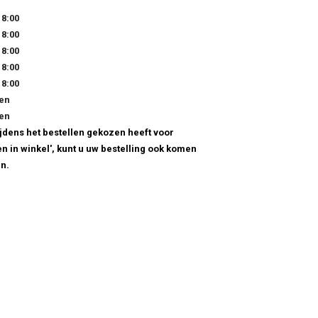
18:00
18:00
18:00
18:00
18:00
en
en
tijdens het bestellen gekozen heeft voor
en in winkel', kunt u uw bestelling ook komen
n.