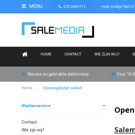
MENU
070 2629111
Hulp nodig? Bel of
HOME
CONTACT
WIE ZIJN WIJ?
B
Nieuwe en gebruikte elektronica
Voor 16:0
Home
Openingstijden winkel
Klantenservice
Openi
Contact
Salem
Wie zijn wij?