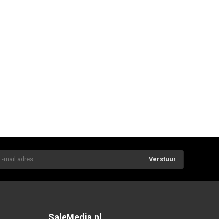
Verstuur
SaleMedia.nl