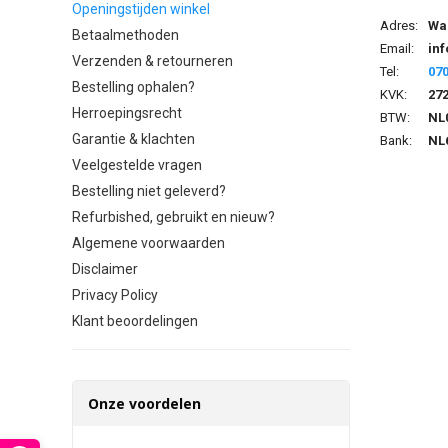
Openingstijden winkel
Adres:
Wal
Betaalmethoden
Email:
in
Verzenden & retourneren
Tel:
07
Bestelling ophalen?
KVK:
27
Herroepingsrecht
BTW:
NL
Garantie & klachten
Bank:
NL6
Veelgestelde vragen
Bestelling niet geleverd?
Refurbished, gebruikt en nieuw?
Algemene voorwaarden
Disclaimer
Privacy Policy
Klant beoordelingen
Onze voordelen