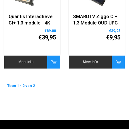
Quantis Interactieve
SMARDTV Ziggo CI+
CI+ 1.3 module - 4K
1.3 Module OUD UPC-
compatible -
gebied
€89,00
€39,95
Geschikt voor Ziggo,
€39,95
€9,95
Caiway, Delta en
KabelNoord
Meer info
Meer info
Toon 1 - 2 van 2