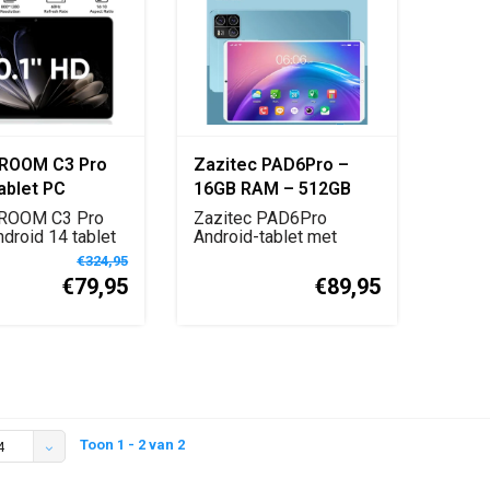
ROOM C3 Pro
Zazitec PAD6Pro –
ablet PC
16GB RAM – 512GB
ief blauwe
Opslag – 10.1" Android
ROOM C3 Pro
Zazitec PAD6Pro
ndroid 14 tablet
Tablet – Quad-Core –
Android-tablet met
GB RAM, 64...
16GB RAM, 512GB
Dual Camera – Blauw
€324,95
opslag, 1...
€79,95
€89,95
Toon 1 - 2 van 2
4