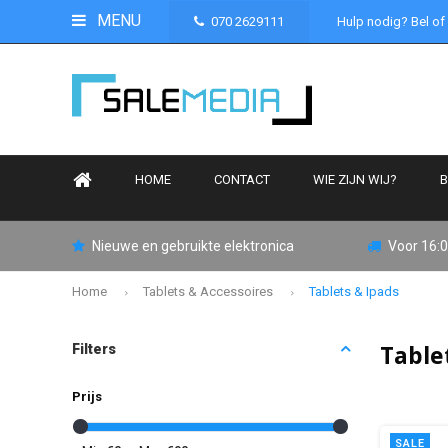
MENU
070 2629111
Hulp nodig? Bel of
HOME
CONTACT
WIE ZIJN WIJ?
B
Nieuwe en gebruikte elektronica
Voor 16:0
Home
Tablets & Accessoires
Tablets & Ipads
Table
Filters
Prijs
SALE