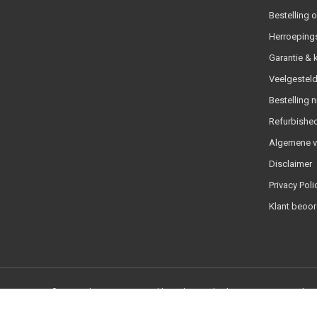
Bestelling 
Herroeping
Garantie & 
Veelgesteld
Bestelling n
Refurbished
Algemene 
Disclaimer
Privacy Poli
Klant beoor
© Copyright 2026 - Powered by
Lightspeed
- Theme By
DMWS
x
Plus