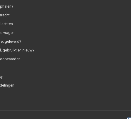
ophalen?
srecht
klachten
e vragen
iet geleverd?
, gebruikt en nieuw?
voorwaarden
cy
delingen
+
|
RSS-feed
|
SaleMedia.nl
9.0
/
10
-
1837
beoordelingen op
Webwinkelkeur