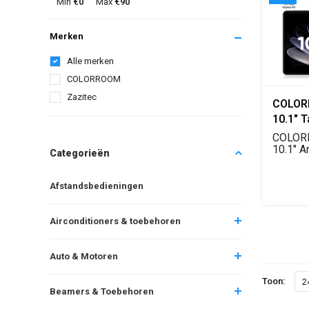
Min
€0
Max
€90
Merken
Alle merken
COLORROOM
Zazitec
COLOR
10.1″ T
(Inclus
COLOR
hoes)
10.1″ A
Categorieën
met 10 
Afstandsbedieningen
Airconditioners & toebehoren
Auto & Motoren
Toon:
2
Beamers & Toebehoren