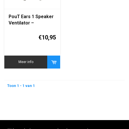
PouT Ears 1 Speaker
Ventilator –
Bluetooth Speaker
met Ventilator –
€10,95
Rood/Wit
Meer info
Toon 1 - 1 van 1