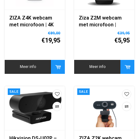
ZIZA Z4K webcam
Ziza Z2M webcam
met microfoon | 4K
met microfoon |
Ultra HD | 3840 x 2160
1080P FHD | 1920 x
€89,00
€39,95
| Autofocus | 8.29 MP
1080 | 2.07 MP
€19,95
€5,95
Meer info
Meer info
SALE
SALE
Hikvision DS-U02P –
ZIZA Z2K webcam