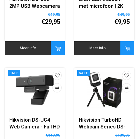
2MP USB Webcamera
met microfoon | 2K
met 3,6 mm Lens
Quad HD | 2560×1440
€49,95
€49,95
€29,95
€9,95
Meer info
Meer info
SALE
SALE
Hikvision DS-UC4
Hikvision TurboHD
Web Camera - Full HD
Webcam Series DS-
1080p Webcam
UL4 - Full HD
€149,95
€139,95