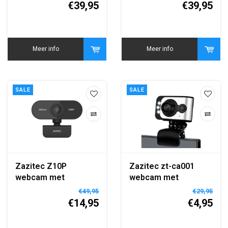
Webcam
€39,95
€39,95
Meer info
Meer info
SALE
SALE
Zazitec Z10P
Zazitec zt-ca001
webcam met
webcam met
microfoon | 2592 x
microfoon
€49,95
€29,95
1944 | Autofocus | 5
€14,95
€4,95
MP