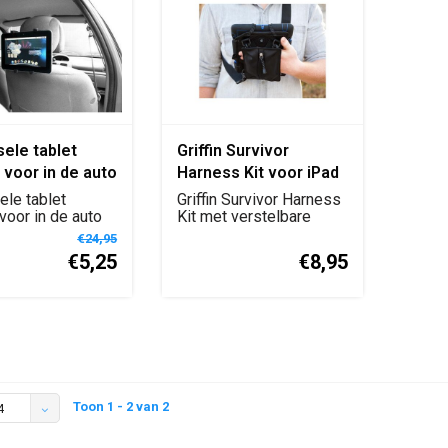
sele tablet
Griffin Survivor
 voor in de auto
Harness Kit voor iPad
ele tablet
Griffin Survivor Harness
voor in de auto
Kit met verstelbare
draagriem en ha...
€24,95
€5,25
€8,95
Toon 1 - 2 van 2
4