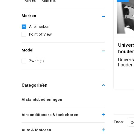
Min
€0
Max
€10
Merken
Alle merken
Point of View
Univer
Model
houder
Univers
Zwart
(1)
houder 
Categorieën
Afstandsbedieningen
Airconditioners & toebehoren
Toon:
2
Auto & Motoren