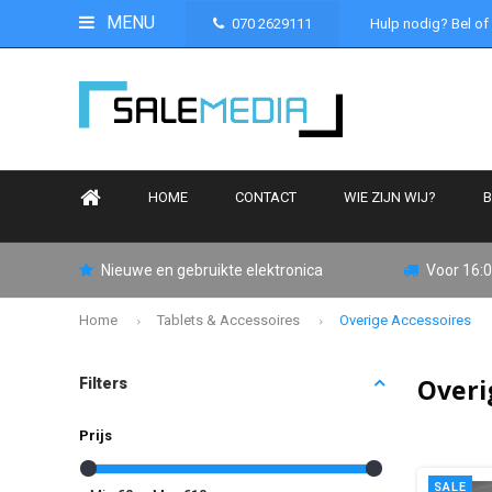
MENU
070 2629111
Hulp nodig? Bel of
HOME
CONTACT
WIE ZIJN WIJ?
B
Nieuwe en gebruikte elektronica
Voor 16:0
Home
Tablets & Accessoires
Overige Accessoires
Overi
Filters
Prijs
SALE