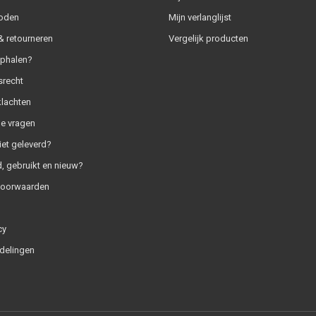
oden
Mijn verlanglijst
 retourneren
Vergelijk producten
ophalen?
srecht
klachten
e vragen
iet geleverd?
, gebruikt en nieuw?
voorwaarden
cy
delingen