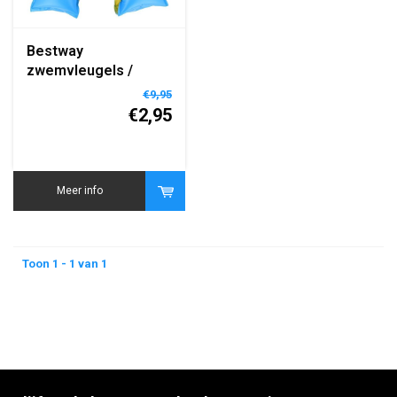
Bestway
zwemvleugels /
zwembandjes | 3-6
€9,95
jaar
€2,95
Meer info
Toon 1 - 1 van 1