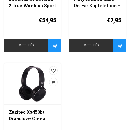
2 True Wireless Sport
On-Ear Koptelefoon –
Oordopjes Wit
Krachtige Audio &
Diepe Bas – Urban
€54,95
€7,95
Series | Comfortabel
& Stijlvol – Zwart
Meer info
Meer info
Zazitec Xb450bt
Draadloze On-ear
Koptelefoon - Zwart