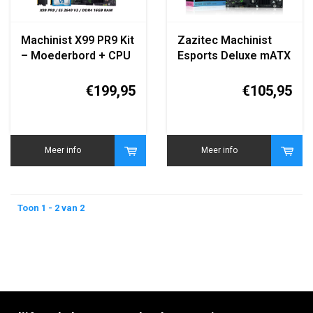
Machinist X99 PR9 Kit
Zazitec Machinist
– Moederbord + CPU
Esports Deluxe mATX
+ RAM 16GB DDR4
Moederbord –
2666 (2x8GB)
Compatibel met Intel
€199,95
€105,95
Xeon E5-2680 v4
(LGA2011-3)
Meer info
Meer info
Toon 1 - 2 van 2