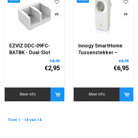
EZVIZ DDC-09FC-
Innogy SmartHome
BATBK - Dual-Slot
Tussenstekker –
Oplaadstation voor
Slimme Schakelaar
€8,95
€8,95
C3A Batterijen
voor Binnengebruik
€2,95
€6,95
Meer info
Meer info
Toon 1 - 14 van 14