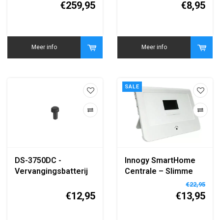
met
Toegangscontrole
€259,95
€8,95
Temperatuurmeting​
Meer info
Meer info
SALE
DS-3750DC -
Innogy SmartHome
Vervangingsbatterij
Centrale – Slimme
voor HIK-235
Thuisautomatisering
€22,95
Handheld Thermische
met Complete Set
€12,95
€13,95
Camera