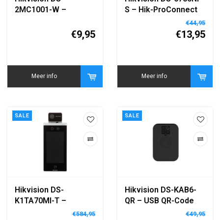
2MC1001-W –
S – Hik-ProConnect
Industriële
Cloud Storage Box
€44,95
Akoestische Sensor
€9,95
€13,95
met Ultrasone
Detectie
Meer info
Meer info
SALE
SALE
Hikvision DS-
Hikvision DS-KAB6-
K1TA70MI-T –
QR – USB QR-Code
Gezichtsherkenningsterminal
Lezer Module voor
€584,95
€49,95