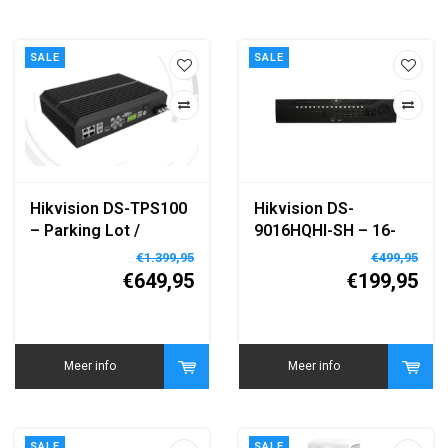
SALE
SALE
Hikvision DS-TPS100
Hikvision DS-
– Parking Lot /
9016HQHI-SH – 16-
Vehicle Detection
kanaals TurboHD
€1.399,95
€499,95
Server
Tribrid DVR​
€649,95
€199,95
Meer info
Meer info
SALE
SALE