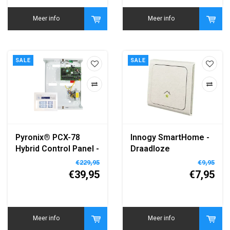
Meer info
Meer info
SALE
SALE
Pyronix® PCX-78
Innogy SmartHome -
Hybrid Control Panel -
Draadloze
78 Zones - 64
Bedieningsschakelaar
€229,95
€9,95
Wireless Zones
€39,95
€7,95
Meer info
Meer info