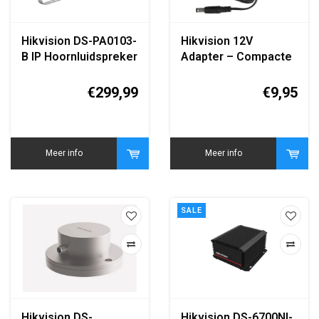
Hikvision DS-PA0103-
Hikvision 12V
B IP Hoornluidspreker
Adapter – Compacte
- 15W Klasse-D
12V Voedingsadapter
Versterker - IP67 -
1A – Plug-in
€299,99
€9,95
Wit
Stroomadapter voor
CCTV, Camera’s,
Netwerk & LED – 12V
Voeding Lichtgewicht
Meer info
Meer info
SALE
Hikvision DS-
Hikvision DS-6700NI-