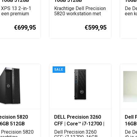
7 16GB 512GB
16GB 512GB
16GB
Workstation
 XPS 13 2-in-1
Krachtige Dell Precision
De De
s een premium
5820 workstation met
een k
ble laptop...
Intel Core i9,...
laptop
€699,95
€599,95
SALE
ecision 5820
DELL Precision 3260
Dell 
16GB 512GB
CFF | Core™ i7-12700 |
16GB
16GB DDR5 | 512GB
Work
 Precision 5820
Dell Precision 3260
De De