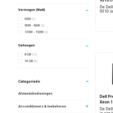
9310 i
De Dell
Vermogen (Watt)
9310 i
converti
65W
(1)
90W - 96W
(2)
120W - 150W
(2)
Geheugen
8 GB
(11)
16 GB
(9)
Categorieën
Afstandsbedieningen
Dell Pr
Xeon 
Airconditioners & toebehoren
De Dell