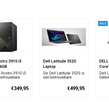
SALE
stro 3910 i3
Dell Latitude 3520
DELL 
56GB
Laptop
Core™
| 256
 Vostro 3910 i3
De Dell Latitude 3520 is
Dell 
betrouwbare
een betrouwbare
Carbo
Gatew
e desktop ...
zakelijke laptop me...
Pro |
Unlock
€349,95
€499,95