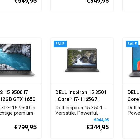
€549,95
€349,95
SALE
SALE
S 15 9500 i7
DELL Inspiron 15 3501
DELL 
12GB GTX 1650
| Core™ i7-1165G7 |
Core™
8GB | 512GB SSD |
16GB 
 XPS 15 9500 is
Dell Inspiron 15 3501 -
Dell 
chtige premium
GeForce MX330 | 15"
Versatile, Powerful,
Xe Gr
Power
et Inte...
Efficient.
11th G
FHD | Black | W11
FHD |
€944,95
€799,95
€344,95
Home | Qwertz - DE
W11 
T...
FR