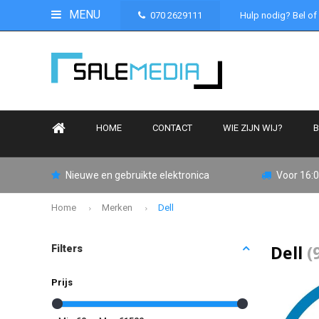
MENU
070 2629111
Hulp nodig? Bel of
HOME
CONTACT
WIE ZIJN WIJ?
B
Nieuwe en gebruikte elektronica
Voor 16:0
Home
Merken
Dell
Dell
(
Filters
Prijs