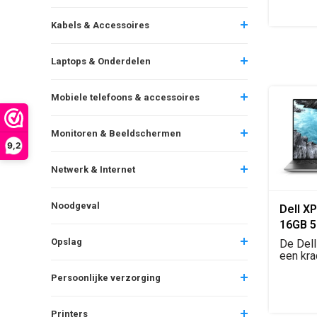
Kabels & Accessoires
Laptops & Onderdelen
Mobiele telefoons & accessoires
Monitoren & Beeldschermen
9,2
Netwerk & Internet
Noodgeval
Dell XP
16GB 5
Ti
Opslag
De Dell
een kra
laptop m
Persoonlijke verzorging
Printers