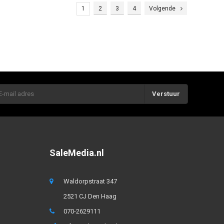
1
2
3
4
Volgende
Verstuur
SaleMedia.nl
Waldorpstraat 347
2521 CJ Den Haag
070-2629111