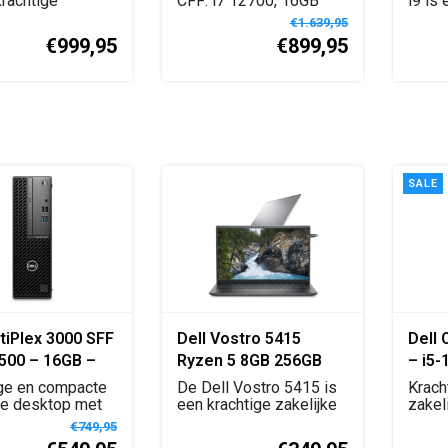
krachtige
SSD | NVIDIA QUADRO
CFF: i7 12700, 16GB
i9 is
ion met Inte...
DDR5, 512GB SSD,
works
T1000 | W11 Pro
€1.639,95
NVI...
€999,95
€899,95
SALE
tiPlex 3000 SFF
Dell Vostro 5415
Dell 
2500 – 16GB –
Ryzen 5 8GB 256GB
– i5-
SSD – Windows
QWERTY
512G
ge en compacte
De Dell Vostro 5415 is
Krach
ke desktop met
een krachtige zakelijke
10 Pr
zakel
e i5, 1...
laptop met AM...
Intel 
€749,95