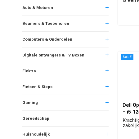
is een 
workstat
Auto & Motoren
Beamers & Toebehoren
Computers & Onderdelen
Digitale ontvangers & TV Boxen
SALE
Elektra
Fietsen & Steps
Gaming
Dell Op
– i5-1
512GB 
Gereedschap
Krachti
10 Pro
zakelij
Intel Cor
Huishoudelijk