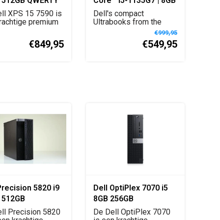
 512GB QWERTY
Core™ i5-1135G7 | 8GB
| 256GB SSD | 14" FHD |
ll XPS 15 7590 is
Dell's compact
rachtige premium
Black | W11 Pro |
Ultrabooks from the
 met Inte...
3000 series offer top-
Azerty - FR
€999,95
not...
€849,95
€549,95
Precision 5820 i9
Dell OptiPlex 7070 i5
 512GB
8GB 256GB
station
ll Precision 5820
De Dell OptiPlex 7070