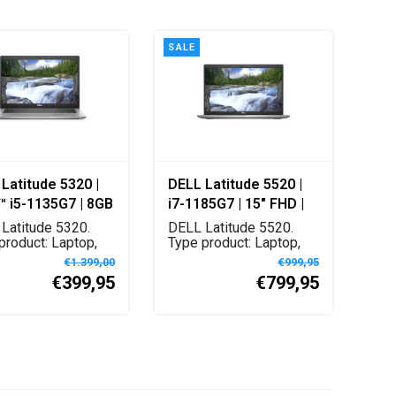
SALE
Latitude 5320 |
DELL Latitude 5520 |
 i5-1135G7 | 8GB
i7-1185G7 | 15" FHD |
GB SSD | 13" FHD |
Grijs | Qwerty - Nordic
Latitude 5320.
DELL Latitude 5520.
| W11 Pro |
product: Laptop,
Type product: Laptop,
actor: Clamsh...
Vormfactor: Clamsh...
y - PT
€1.399,00
€999,95
€399,95
€799,95