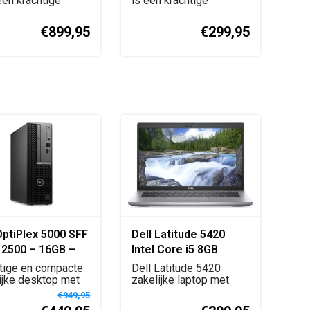
 een krachtige
is een krachtige
tation met 1...
zakelijke desktop met...
€899,95
€299,95
OptiPlex 5000 SFF
Dell Latitude 5420
12500 – 16GB –
Intel Core i5 8GB
B SSD – Windows
256GB SSD Spaans
tige en compacte
Dell Latitude 5420
o
ijke desktop met
QWERTY
zakelijke laptop met
Core i5, 1...
Intel Core i5, 8GB D...
€949,95