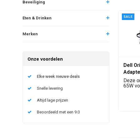
Beveiliging
SALE
Eten & Drinken
Merken
Onze voordelen
Dell O
Adapte
Elke week nieuwe deals
4.5 × 
Deze or
65W vo
Snelle levering
met sma
Altijd lage prijzen
Beoordeeld met een 9.0