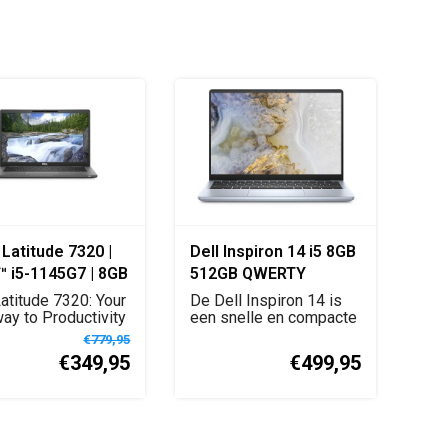
Latitude 7320 |
Dell Inspiron 14 i5 8GB
 i5-1145G7 | 8GB
512GB QWERTY
GB SSD | 13" FHD |
Latitude 7320: Your
De Dell Inspiron 14 is
n Black | W11
ay to Productivity
een snelle en compacte
laptop met Int...
 Azerty - FR
€779,95
 t...
€349,95
€499,95