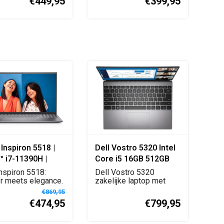
€449,95
€399,95
Inspiron 5518 |
Dell Vostro 5320 Intel
 i7-11390H |
Core i5 16GB 512GB
| 512GB SSD | Iris
SSD Italiaans QWERTY
Inspiron 5518:
Dell Vostro 5320
aphics | 15.6"
 meets elegance.
zakelijke laptop met
en Intel Cor...
Intel Core i5-1240P, 1...
 Platinum Silver |
€869,95
€474,95
€799,95
Home | Azerty -