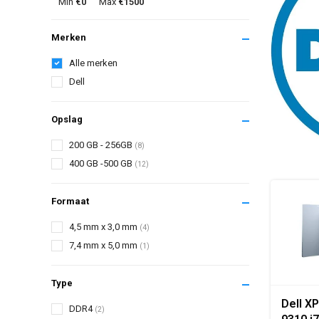
Min
€0
Max
€1500
Merken
Alle merken
Dell
Opslag
200 GB - 256GB
(8)
400 GB -500 GB
(12)
Formaat
4,5 mm x 3,0 mm
(4)
7,4 mm x 5,0 mm
(1)
Type
Dell XP
DDR4
(2)