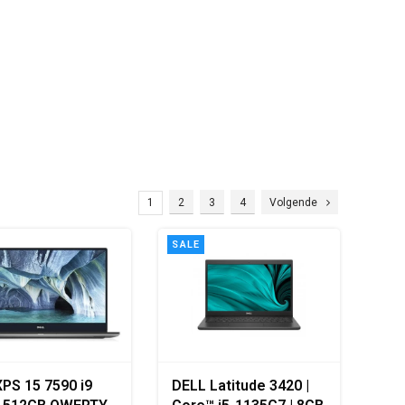
1
2
3
4
Volgende
SALE
XPS 15 7590 i9
DELL Latitude 3420 |