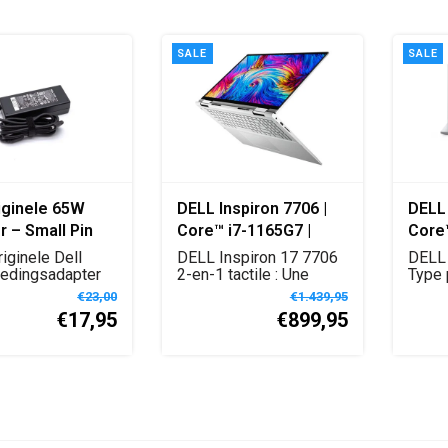
SALE
SALE
riginele 65W
DELL Inspiron 7706 |
DELL 
r – Small Pin
Core™ i7-1165G7 |
Core™
3.0 mm
16GB | 512GB SSD | 2-
| 256
iginele Dell
DELL Inspiron 17 7706
DELL 
edingsadapter
in-1 17" Touchscreen |
2-en-1 tactile : Une
Gray 
Type 
ll pin connec...
expérience visue...
Vormf
Silver | W11 Home |
Qwert
€23,00
€1.439,95
€17,95
€899,95
Azerty - FR