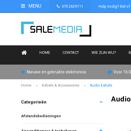
MENU
070 2629111
Hulp nodig? Bel of
HOME
CONTACT
WIE ZIJN WIJ?
B
Nieuwe en gebruikte elektronica
Voor 16:0
Home
Kabels & Accessoires
Audio kabels
Audio
Categorieën
Afstandsbedieningen
Airconditioners & toebehoren