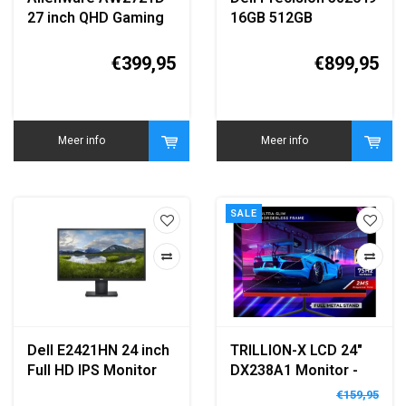
27 inch QHD Gaming
16GB 512GB
Monitor
Workstation
€399,95
€899,95
Meer info
Meer info
SALE
Dell E2421HN 24 inch
TRILLION-X LCD 24"
Full HD IPS Monitor
DX238A1 Monitor -
75Hz - 2ms - Full HD -
€159,95