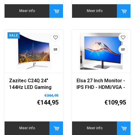
Meer info
Meer info
SALE
Zazitec C24Q 24"
Elsa 27 Inch Monitor -
144Hz LED Gaming
IPS FHD - HDMI/VGA -
Monitor - Full HD -
1920x1080 - Flat
€344,95
HDMI - Wit/Zwart
Panel
€144,95
€109,95
Meer info
Meer info