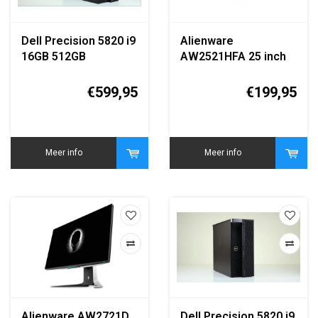
Dell Precision 5820 i9
Alienware
16GB 512GB
AW2521HFA 25 inch
Workstation
Full HD 240Hz Gaming
Monitor
€599,95
€199,95
Meer info
Meer info
Alienware AW2721D
Dell Precision 5820 i9