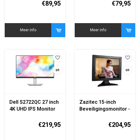
Ultra Slim IPS Design
€89,95
€79,95
Meer info
Meer info
Dell S2722QC 27 inch
Zazitec 15-inch
4K UHD IPS Monitor
Beveiligingsmonitor -
HDMI - AV - BNC -
VGA - USB - Hoge
€219,95
€204,95
Gevoeligheid -
Metalen Behuizing