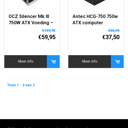
OCZ Silencer Mk III
Antec HCG-750 750w
750W ATX Voeding –
ATX computer
80 PLUS Gold, Semi-
voeding
€139,95
€60,00
Modulair, Stille
€59,95
€37,50
Werking​
Meer info
Meer info
Toon 1 - 2 van 2