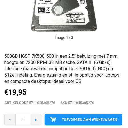
Image
1
/ 3
500GB HGST 7K500-500 in een 2,5" behuizing met 7 mm
hoogte en 7200 RPM. 32 MB cache, SATA III (6 Gb/s)
interface (backwards compatibel met SATA II). NCQ en
512e-indeling. Energiezuinig en stille opslag voor laptops
en compacte desktops; ideaal voor OS.
€19,95
ARTIKELCODE
5711045305276
SKU
5711045305276
-
+
TOEVOEGEN AAN WINKELWAGEN