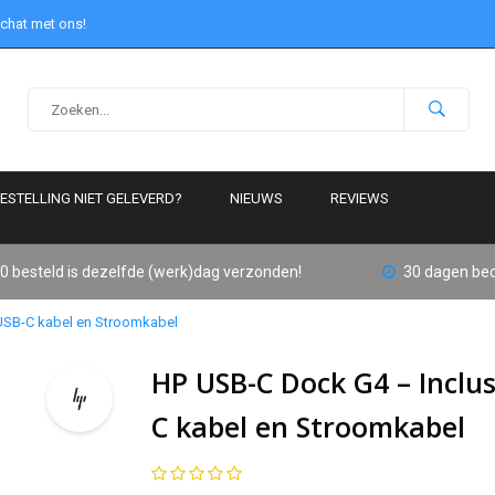
 chat met ons!
ESTELLING NIET GELEVERD?
NIEUWS
REVIEWS
0 besteld is dezelfde (werk)dag verzonden!
30 dagen bed
 USB-C kabel en Stroomkabel
HP USB-C Dock G4 – Inclus
C kabel en Stroomkabel