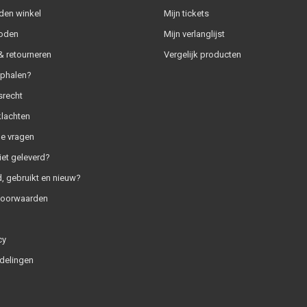
den winkel
Mijn tickets
oden
Mijn verlanglijst
 retourneren
Vergelijk producten
ophalen?
srecht
klachten
e vragen
iet geleverd?
, gebruikt en nieuw?
voorwaarden
cy
delingen