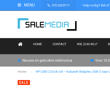
MENU
070 2629111
Hulp nodig? Bel of
HOME
CONTACT
WIE ZIJN WIJ?
B
Nieuwe en gebruikte elektronica
Voor 16:0
Home
HP USB-C Dock G4 – Inclusief Adapter, USB-C naar
SALE