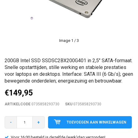
Image
1
/ 3
200GB Intel SSD SSDSC2BX200G401 in 2,5" SATA-formaat.
Snelle opstarttijden, stille werking en stabiele prestaties
voor laptops en desktops. Interface: SATA III (6 Gb/s); geen
bewegende onderdelen; energiezuinig en betrouwbaar.
€149,95
ARTIKELCODE
0735858293730
SKU
0735858293730
-
+
TOEVOEGEN AAN WINKELWAGEN
Voor 16:00 besteld is dezelfde (werk)dag verzonden!