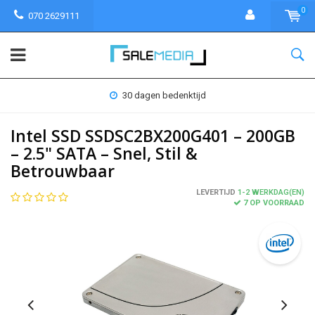
0
070 2629111
30 dagen bedenktijd
Intel SSD SSDSC2BX200G401 – 200GB
– 2.5" SATA – Snel, Stil &
Betrouwbaar
LEVERTIJD
1-2 WERKDAG(EN)
7 OP VOORRAAD