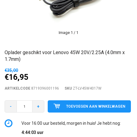
Image
1
/ 1
Oplader geschikt voor Lenovo 45W 20V/2.25A (4.0mm x
1.7mm)
€35,00
€16,95
ARTIKELCODE
8719396001196
SKU
ZT-LV45W4017W
-
+
TOEVOEGEN AAN WINKELWAGEN
Voor 16:00 uur besteld, morgen in huis! Je hebt nog:
4:44:03
uur