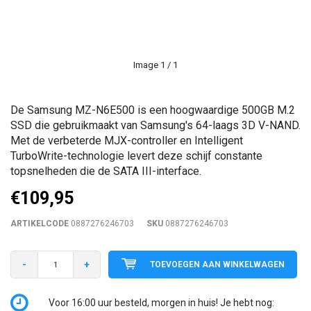
Image
1
/ 1
De Samsung MZ-N6E500 is een hoogwaardige 500GB M.2
SSD die gebruikmaakt van Samsung's 64-laags 3D V-NAND.
Met de verbeterde MJX-controller en Intelligent
TurboWrite-technologie levert deze schijf constante
topsnelheden die de SATA III-interface.
€109,95
ARTIKELCODE
0887276246703
SKU
0887276246703
-
+
TOEVOEGEN AAN WINKELWAGEN
Voor 16:00 uur besteld, morgen in huis! Je hebt nog: