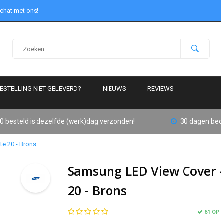
 chat met ons!
ESTELLING NIET GELEVERD?
NIEUWS
REVIEWS
0 besteld is dezelfde (werk)dag verzonden!
30 dagen bed
e 20 - Brons
Samsung LED View Cover 
20 - Brons
61 OP