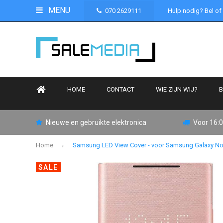
MENU
070 2629111
Hulp nodig? Bel of
HOME
CONTACT
WIE ZIJN WIJ?
B
Nieuwe en gebruikte elektronica
Voor 16:0
Home
Samsung LED View Cover - voor Samsung Galaxy Not
SALE