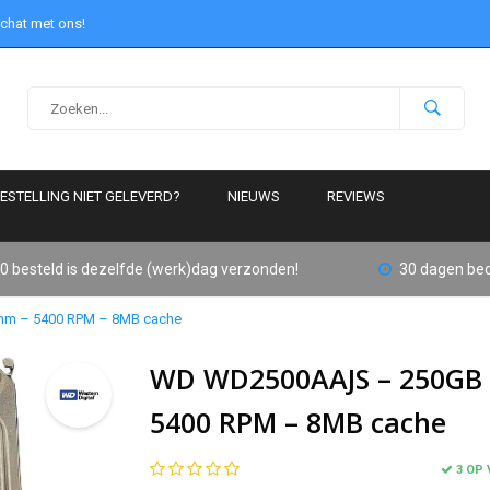
 chat met ons!
ESTELLING NIET GELEVERD?
NIEUWS
REVIEWS
0 besteld is dezelfde (werk)dag verzonden!
30 dagen bed
mm – 5400 RPM – 8MB cache
WD WD2500AAJS – 250GB –
5400 RPM – 8MB cache
3 OP