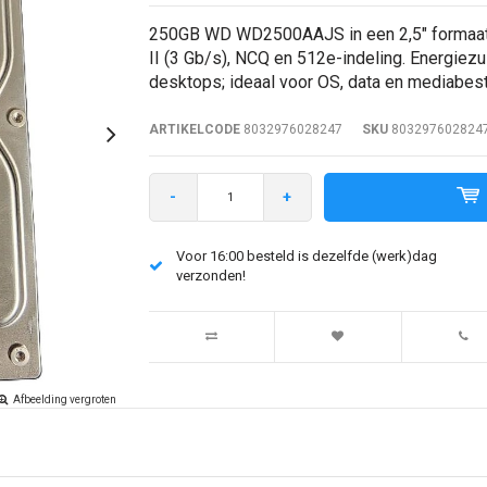
250GB WD WD2500AAJS in een 2,5" formaat
II (3 Gb/s), NCQ en 512e-indeling. Energiezu
desktops; ideaal voor OS, data en mediabes
ARTIKELCODE
8032976028247
SKU
803297602824
-
+
Voor 16:00 besteld is dezelfde (werk)dag
verzonden!
Afbeelding vergroten