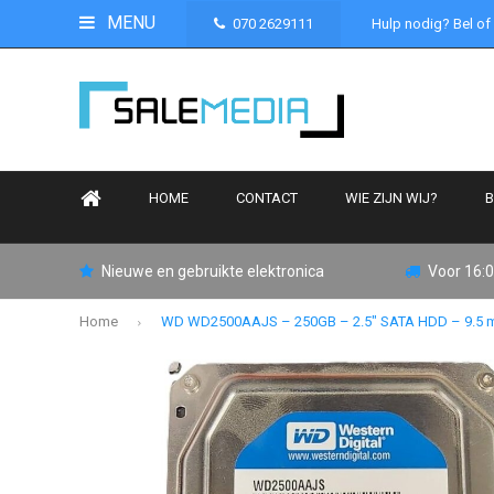
MENU
070 2629111
Hulp nodig? Bel of
HOME
CONTACT
WIE ZIJN WIJ?
B
Nieuwe en gebruikte elektronica
Voor 16:0
Home
WD WD2500AAJS – 250GB – 2.5" SATA HDD – 9.5 