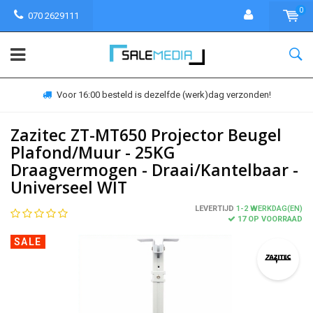
0
070 2629111
Voor 16:00 besteld is dezelfde (werk)dag verzonden!
Zazitec ZT-MT650 Projector Beugel
Plafond/Muur - 25KG
Draagvermogen - Draai/Kantelbaar -
Universeel WIT
LEVERTIJD
1-2 WERKDAG(EN)
17 OP VOORRAAD
SALE