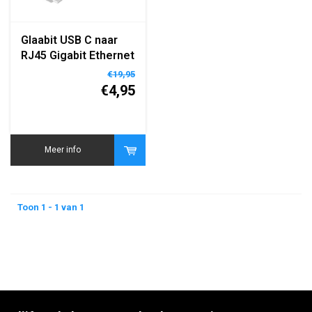
Glaabit USB C naar
RJ45 Gigabit Ethernet
Adapter –
€19,95
10/100/1000 Mbps –
€4,95
Realtek RTL8153B –
Plug & Play
Meer info
Toon 1 - 1 van 1