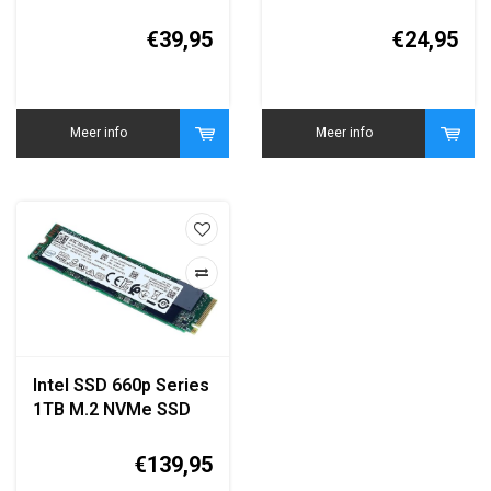
7TD250
SD8SB8U-128G
€39,95
€24,95
Meer info
Meer info
Intel SSD 660p Series
1TB M.2 NVMe SSD
€139,95