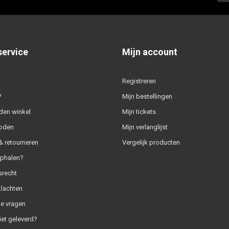
service
Mijn account
Registreren
?
Mijn bestellingen
den winkel
Mijn tickets
oden
Mijn verlanglijst
 retourneren
Vergelijk producten
ophalen?
srecht
klachten
e vragen
iet geleverd?