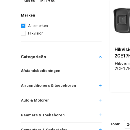
Min
€0
Max
€45
Merken
Alle merken
Hikvision
Hikvis
2CE17H
Categorieën
Turbo 
Hikvisi
Camer
2CE17H
Afstandsbedieningen
Turbo H
met 4-i..
Airconditioners & toebehoren
Auto & Motoren
Beamers & Toebehoren
Toon:
2
Computers & Onderdelen