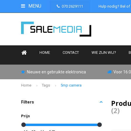
MENU
070 2629111
Hulp nodig? Bel of
HOME
CONTACT
WIE ZIJN WIJ?
B
Nieuwe en gebruikte elektronica
Voor 16:0
Home
Tags
5mp camera
Produ
Filters
(2)
Prijs