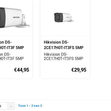
ion DS-
Hikvision DS-
0T-IT3F 5MP
2CE17H0T-IT3FS 5MP
HD Bullet
Turbo HD Bullet
on DS-
Hikvision DS-
a
0T-IT3F 5MP
Camera
2CE17H0T-IT3FS 5MP
D bulletcamera
Turbo HD bulletcamera
.
met 4-...
€44,95
€29,95
Toon 1 - 2 van 2
4