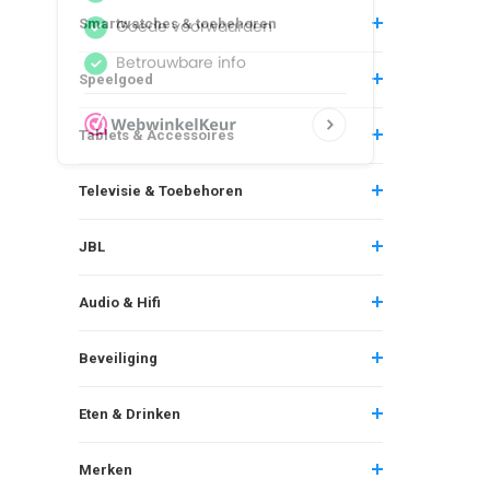
Smartwatches & toebehoren
Speelgoed
Tablets & Accessoires
Televisie & Toebehoren
JBL
Audio & Hifi
Beveiliging
Eten & Drinken
Merken