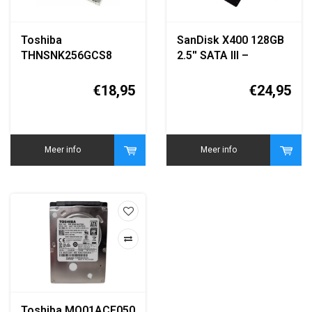
Toshiba
SanDisk X400 128GB
THNSNK256GCS8
2.5'' SATA III –
256GB 2.5 inch SATA
SD8SB8U-128G
SSD
€18,95
€24,95
Meer info
Meer info
Toshiba MQ01ACF050