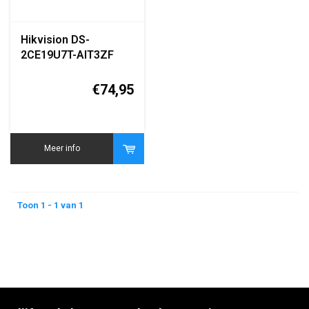
Hikvision DS-
2CE19U7T-AIT3ZF
8MP 4K Turbo HD
Bullet Camera
€74,95
Meer info
Toon 1 - 1 van 1