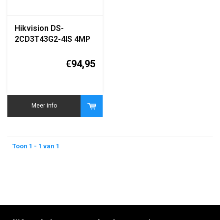
Hikvision DS-
2CD3T43G2-4IS 4MP
AcuSense Bullet IP
Camera
€94,95
Meer info
Toon 1 - 1 van 1