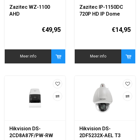
Zazitec WZ-1100
Zazitec IP-1150DC
AHD
720P HD IP Dome
Beveiligingscamera
Bewakingscamera
960P IR Nachtzicht
€49,95
€14,95
Meer info
Meer info
Hikvision DS-
Hikvision DS-
2CD8A87F/PW-RW
2DF5232X-AEL T3