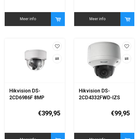
Meer info
Meer info
Hikvision DS-
Hikvision DS-
2CD6986F 8MP
2CD4332FWD-IZS
Panoramic IP Dome
3MP Motorized
Camera
Varifocal Dome IP
€399,95
€99,95
Camera