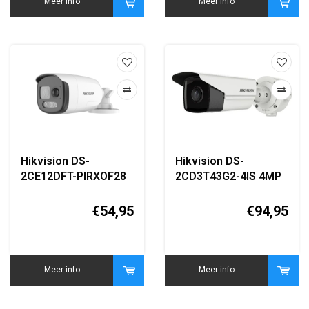
Meer info
Meer info
Hikvision DS-
Hikvision DS-
2CE12DFT-PIRXOF28
2CD3T43G2-4IS 4MP
2MP ColorVu PIR
AcuSense Bullet IP
Siren Bullet Camera
Camera
€54,95
€94,95
Meer info
Meer info