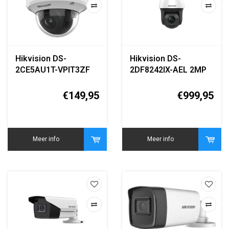
Hikvision DS-
Hikvision DS-
2CE5AU1T-VPIT3ZF
2DF8242IX-AEL 2MP
8MP 4K Motorized
42x PTZ Speed Dome
Varifocal Turbo HD
Camera
€149,95
€999,95
Dome Camera
Meer info
Meer info