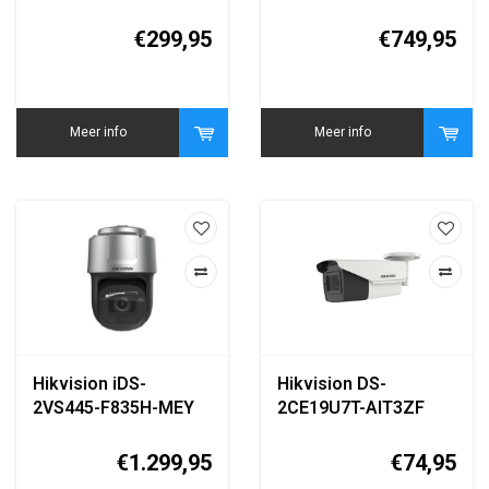
4MM B White 8MP
2MP PTZ Speed
Smart High-Altitude
Dome Camera
€299,95
€749,95
Parabolic Network
Camera
Meer info
Meer info
Hikvision iDS-
Hikvision DS-
2VS445-F835H-MEY
2CE19U7T-AIT3ZF
(T5) 4MP AI PTZ
8MP 4K Turbo HD
Speed Dome Camera
Bullet Camera
€1.299,95
€74,95