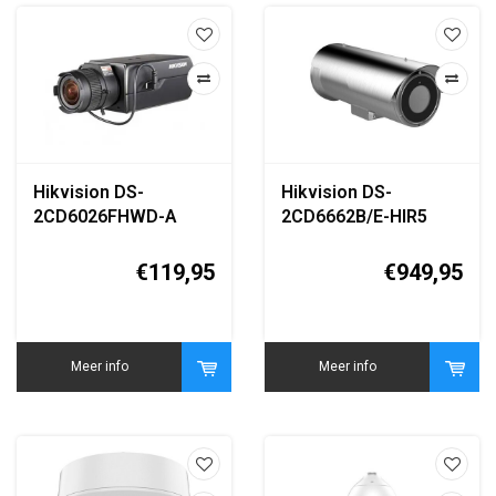
Hikvision DS-
Hikvision DS-
2CD6026FHWD-A
2CD6662B/E-HIR5
2MP Darkfighter IP
3.8–16mm IR Network
Box Camera
Camera
€119,95
€949,95
Meer info
Meer info