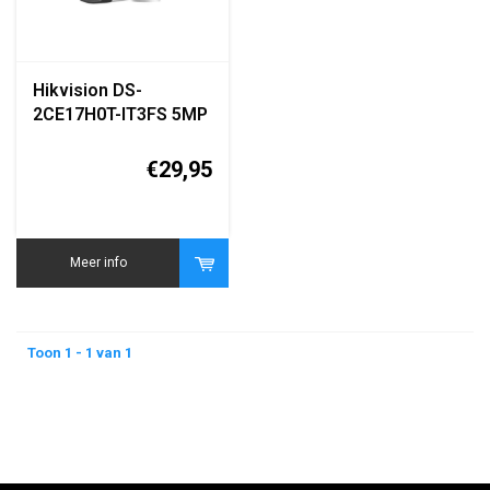
Hikvision DS-
2CE17H0T-IT3FS 5MP
Turbo HD Bullet
Camera
€29,95
Meer info
Toon 1 - 1 van 1