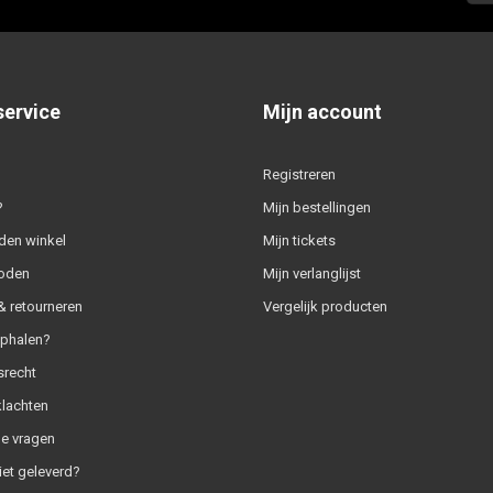
service
Mijn account
Registreren
?
Mijn bestellingen
den winkel
Mijn tickets
oden
Mijn verlanglijst
 retourneren
Vergelijk producten
ophalen?
srecht
klachten
e vragen
iet geleverd?