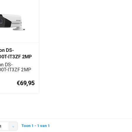
ion DS-
D0T-IT3ZF 2MP
HD Varifocal
on DS-
 Camera
0T-IT3ZF 2MP
D bulletcamera
..
€69,95
Toon 1 - 1 van 1
4