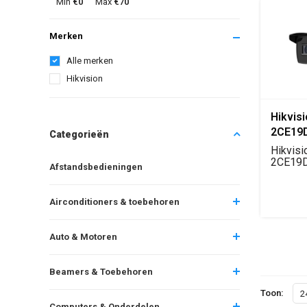
Min
€0
Max
€70
Merken
Alle merken
Hikvision
Hikvis
2CE19
Categorieën
Turbo 
Hikvisi
Bullet
2CE19D
Afstandsbedieningen
Turbo H
met mo.
Airconditioners & toebehoren
Auto & Motoren
Beamers & Toebehoren
Toon:
2
Computers & Onderdelen