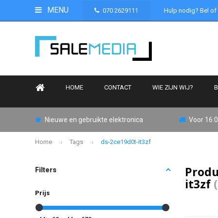
MENU
070 2629111
Hulp nodig? Bel of
HOME
CONTACT
WIE ZIJN WIJ?
B
Nieuwe en gebruikte elektronica
Voor 16:0
Home
Tags
ds-2ce19d0t-it3zf
Produ
Filters
it3zf
Prijs