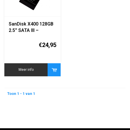
SanDisk X400 128GB
2.5'' SATA III –
SD8SB8U-128G
€24,95
Meer info
Toon 1 - 1 van 1