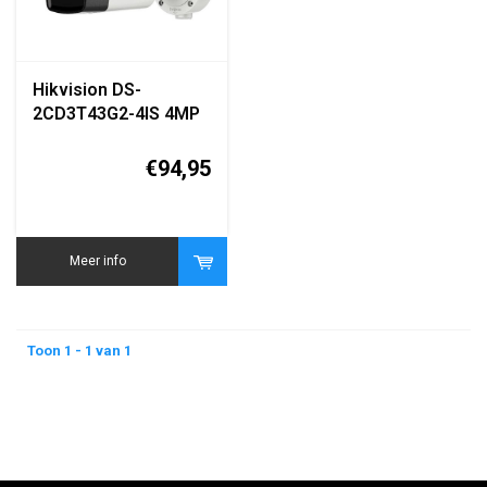
Hikvision DS-
2CD3T43G2-4IS 4MP
AcuSense Bullet IP
Camera
€94,95
Meer info
Toon 1 - 1 van 1