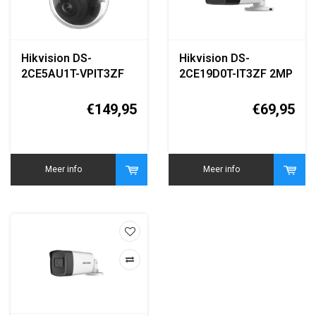
Hikvision DS-
Hikvision DS-
2CE5AU1T-VPIT3ZF
2CE19D0T-IT3ZF 2MP
8MP 4K Motorized
Turbo HD Varifocal
Varifocal Turbo HD
Bullet Camera
€149,95
€69,95
Dome Camera
Meer info
Meer info