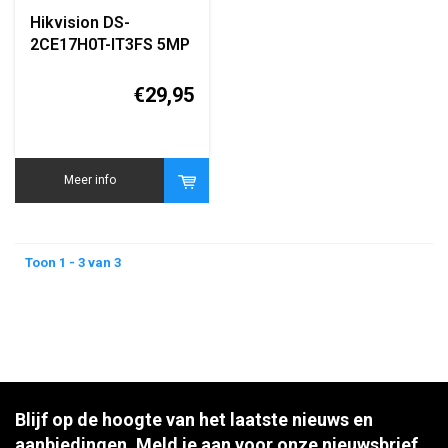
Hikvision DS-
2CE17H0T-IT3FS 5MP
Turbo HD Bullet
Camera
€29,95
Meer info
Toon 1 - 3 van 3
Blijf op de hoogte van het laatste nieuws en
aanbiedingen. Meld je aan voor onze nieuwsbrief.