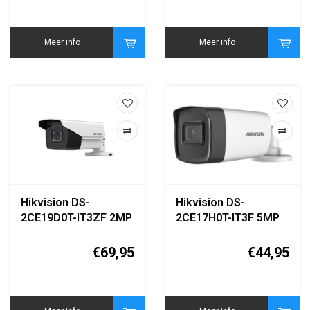
Meer info
Meer info
Hikvision DS-
Hikvision DS-
2CE19D0T-IT3ZF 2MP
2CE17H0T-IT3F 5MP
Turbo HD Varifocal
Turbo HD Bullet
Bullet Camera
Camera
€69,95
€44,95