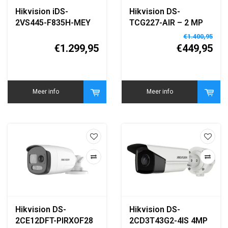
Hikvision iDS-
Hikvision DS-
2VS445-F835H-MEY
TCG227-AIR – 2 MP
(T5) 4MP AI PTZ
ANPR IR Intelligente
€1.400,95
Speed Dome Camera
Ingang Video Unit​
€1.299,95
€449,95
Meer info
Meer info
Hikvision DS-
Hikvision DS-
2CE12DFT-PIRXOF28
2CD3T43G2-4IS 4MP