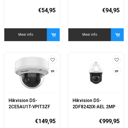
2MP ColorVu PIR
AcuSense Bullet IP
Siren Bullet Camera
Camera
€54,95
€94,95
Meer info
Meer info
Hikvision DS-
Hikvision DS-
2CE5AU1T-VPIT3ZF
2DF8242IX-AEL 2MP
8MP 4K Motorized
42x PTZ Speed Dome
Varifocal Turbo HD
Camera
€149,95
€999,95
Dome Camera