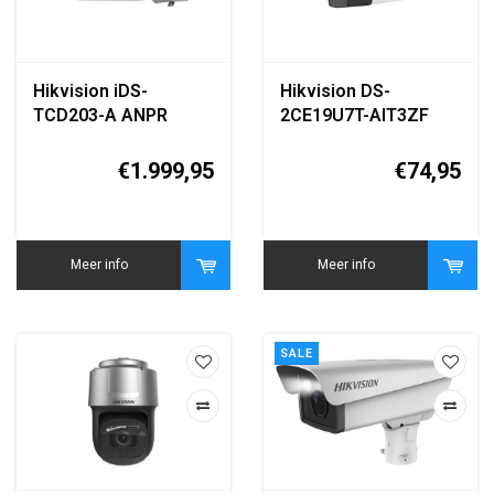
Hikvision iDS-
Hikvision DS-
TCD203-A ANPR
2CE19U7T-AIT3ZF
Traffic / Vehicle
8MP 4K Turbo HD
Detection Camera
Bullet Camera
€1.999,95
€74,95
Meer info
Meer info
SALE