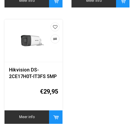
Meer info
Meer info
Hikvision DS-
2CE17H0T-IT3FS 5MP
Turbo HD Bullet
Camera
€29,95
Meer info