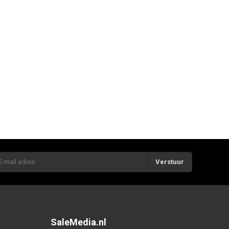
Verstuur
SaleMedia.nl