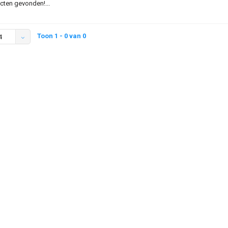
ten gevonden!...
Toon 1 - 0 van 0
4