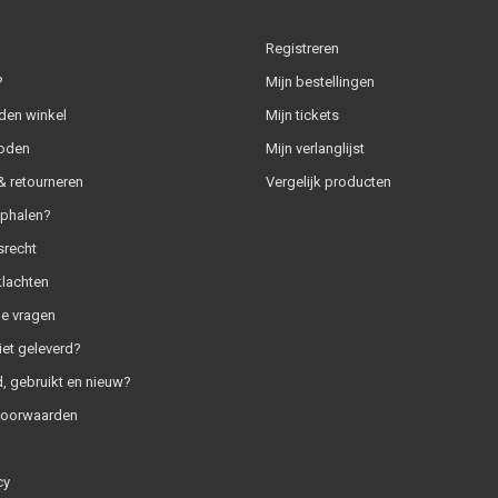
Registreren
?
Mijn bestellingen
den winkel
Mijn tickets
oden
Mijn verlanglijst
 retourneren
Vergelijk producten
ophalen?
srecht
klachten
e vragen
iet geleverd?
, gebruikt en nieuw?
voorwaarden
cy