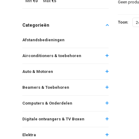
Min
€0
Max
€5
Geen produc
Toon:
2
Categorieën
Afstandsbedieningen
Airconditioners & toebehoren
Auto & Motoren
Beamers & Toebehoren
Computers & Onderdelen
Digitale ontvangers & TV Boxen
Elektra