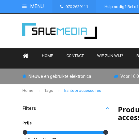
MENU
070 2629111
Hulp nodig? Bel of
HOME
CONTACT
WIE ZIJN WIJ?
B
Nieuwe en gebruikte elektronica
Voor 16:0
Home
Tags
kantoor accessoires
Produ
Filters
acces
Prijs