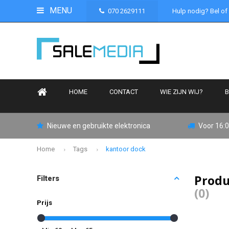
MENU
070 2629111
Hulp nodig? Bel of
HOME
CONTACT
WIE ZIJN WIJ?
B
Nieuwe en gebruikte elektronica
Voor 16:0
Home
Tags
kantoor dock
Produ
Filters
(0)
Prijs