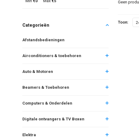
Min
€0
Max
€5
Geen produc
Toon:
2
Categorieën
Afstandsbedieningen
Airconditioners & toebehoren
Auto & Motoren
Beamers & Toebehoren
Computers & Onderdelen
Digitale ontvangers & TV Boxen
Elektra