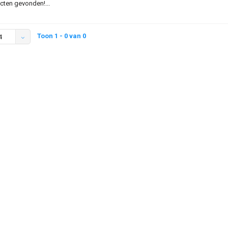
ten gevonden!...
Toon 1 - 0 van 0
4