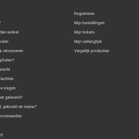
Registreren
?
Mijn bestellingen
den winkel
Mijn tickets
oden
Mijn verlanglijst
 retourneren
Vergelijk producten
ophalen?
srecht
klachten
e vragen
iet geleverd?
, gebruikt en nieuw?
voorwaarden
cy