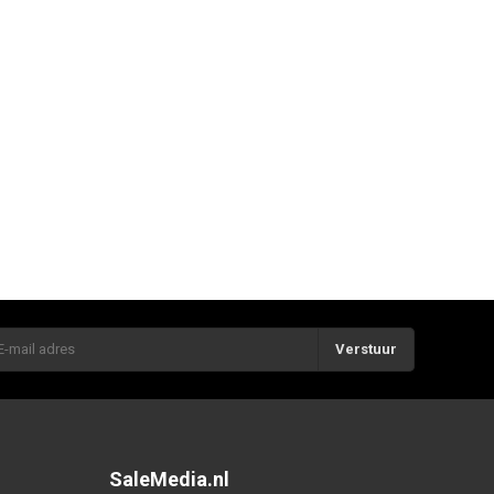
Verstuur
SaleMedia.nl