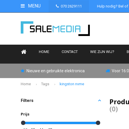
MENU
070 2629111
Hulp nodig? Bel of
HOME
CONTACT
WIE ZIJN WIJ?
B
Nieuwe en gebruikte elektronica
Voor 16:0
Home
Tags
kingston nvme
Produ
Filters
(0)
Prijs