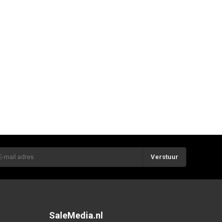
Verstuur
SaleMedia.nl