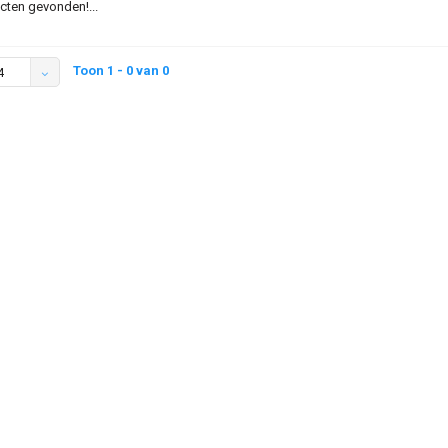
ten gevonden!...
Toon 1 - 0 van 0
4