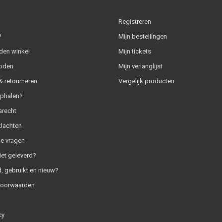
Registreren
?
Mijn bestellingen
den winkel
Mijn tickets
oden
Mijn verlanglijst
 retourneren
Vergelijk producten
ophalen?
srecht
klachten
e vragen
iet geleverd?
, gebruikt en nieuw?
voorwaarden
cy