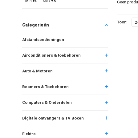
Min
€0
Max
€5
Geen produc
Toon:
2
Categorieën
Afstandsbedieningen
Airconditioners & toebehoren
Auto & Motoren
Beamers & Toebehoren
Computers & Onderdelen
Digitale ontvangers & TV Boxen
Elektra