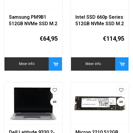
Samsung PM9B1
Intel SSD 660p Series
512GB NVMe SSD M.2
512GB NVMe SSD M.2
2280
2280
€64,95
€114,95
Meer info
Meer info
Dell Latitude 9330 2-
Micron 2210 512GB