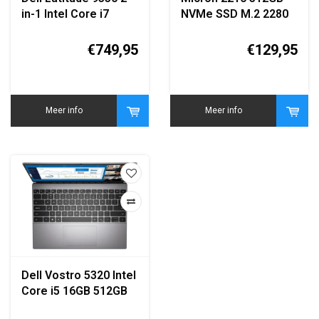
in-1 Intel Core i7
NVMe SSD M.2 2280
16GB DDR5 512GB
(MTFDHBA512QFD)
SSD AZERTY (Frans
€749,95
€129,95
Toetsenbord)
Meer info
Meer info
Dell Vostro 5320 Intel
Core i5 16GB 512GB
SSD Italiaans