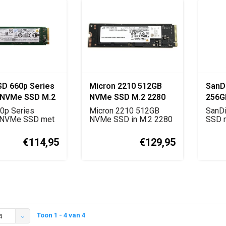
SSD 660p Series
Micron 2210 512GB
SanD
 NVMe SSD M.2
NVMe SSD M.2 2280
256GB
(MTFDHBA512QFD)
60p Series
Micron 2210 512GB
SanD
 NVMe SSD met
NVMe SSD in M.2 2280
SSD m
 x4 interface e...
formaat met PCIe
inter
Gen3...
tec...
€114,95
€129,95
Toon 1 - 4 van 4
4