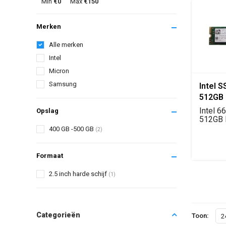
Min
€0
Max
€150
Merken
Alle merken
Intel
Micron
Samsung
Intel 
512GB
2280
Intel 6
Opslag
512GB
PCIe 3.0
400 GB -500 GB
(2)
Formaat
2.5 inch harde schijf
(1)
Categorieën
Toon:
2