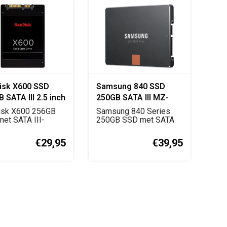
isk X600 SSD
Samsung 840 SSD
 SATA III 2.5 inch
250GB SATA III MZ-
7TD250
isk X600 256GB
Samsung 840 Series
et SATA III-
250GB SSD met SATA
face en 3D NAND-
III-interface en 2.5 i...
€29,95
€39,95