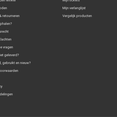
den winkel
Mijn tickets
oden
Mijn verlanglijst
 retourneren
Vergelijk producten
ophalen?
srecht
klachten
e vragen
iet geleverd?
, gebruikt en nieuw?
voorwaarden
cy
delingen