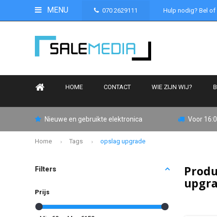
MENU
070 2629111
Hulp nodig? Bel of
HOME
CONTACT
WIE ZIJN WIJ?
B
Nieuwe en gebruikte elektronica
Voor 16:0
Home
Tags
opslag upgrade
Produ
Filters
upgr
Prijs