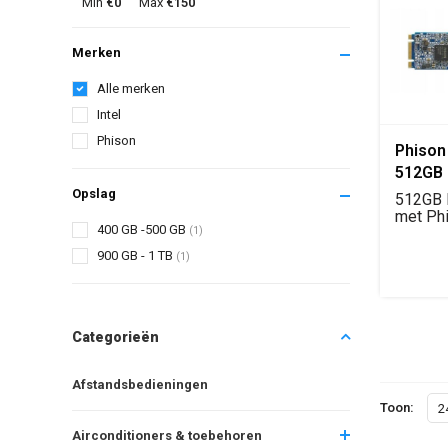
Min
€0
Max
€150
Merken
Alle merken
Intel
Phison
Phison
512GB 
Opslag
512GB 
met Ph
400 GB -500 GB
(1)
S11 con
DRA...
900 GB - 1 TB
(1)
Categorieën
Afstandsbedieningen
Toon:
2
Airconditioners & toebehoren