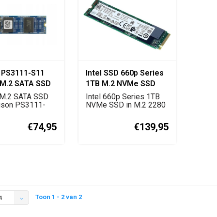
 PS3111-S11
Intel SSD 660p Series
M.2 SATA SSD
1TB M.2 NVMe SSD
M.2 SATA SSD
Intel 660p Series 1TB
ison PS3111-
NVMe SSD in M.2 2280
troller. OEM
formaat met PCIe ...
€74,95
€139,95
Toon 1 - 2 van 2
4