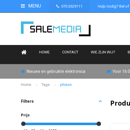
MENU
070 2629111
Hulp nodig? Bel of
HOME
CONTACT
WIE ZIJN WIJ?
B
Nieuwe en gebruikte elektronica
Voor 16:0
Home
Tags
phison
Produ
Filters
Prijs