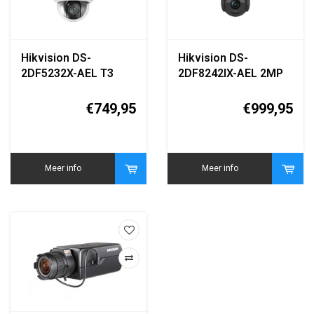
Hikvision DS-
Hikvision DS-
2DF5232X-AEL T3
2DF8242IX-AEL 2MP
2MP PTZ Speed
42x PTZ Speed Dome
Dome Camera
Camera
€749,95
€999,95
Meer info
Meer info