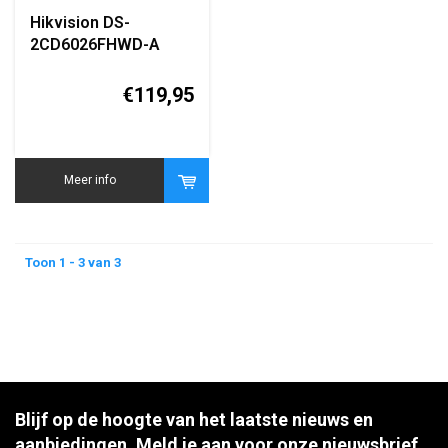
Hikvision DS-
2CD6026FHWD-A
2MP Darkfighter IP
Box Camera
€119,95
Meer info
Toon 1 - 3 van 3
Blijf op de hoogte van het laatste nieuws en
aanbiedingen. Meld je aan voor onze nieuwsbrief.