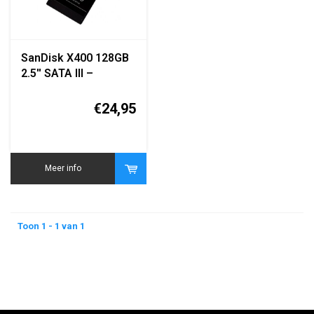
SanDisk X400 128GB
2.5'' SATA III –
SD8SB8U-128G
€24,95
Meer info
Toon 1 - 1 van 1