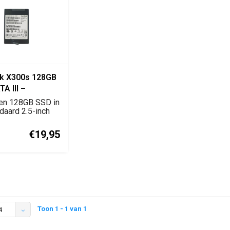
k X300s 128GB
TA III –
3Q-128G
een 128GB SSD in
daard 2.5-inch
ehuizin...
€19,95
Toon 1 - 1 van 1
4