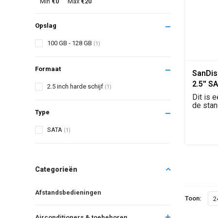
Min
€0
Max
€20
Opslag
100 GB - 128 GB
(1)
Formaat
SanDis
2.5'' SA
2.5 inch harde schijf
(1)
SD7SB
Dit is 
de stan
Type
(7mm) b
SATA
(1)
Categorieën
Afstandsbedieningen
Toon:
2
Airconditioners & toebehoren