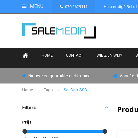
MENU
070 2629111
Hulp nodig? Bel of
HOME
CONTACT
WIE ZIJN WIJ?
B
Nieuwe en gebruikte elektronica
Voor 16:0
Home
Tags
SanDisk SSD
Produ
Filters
Prijs