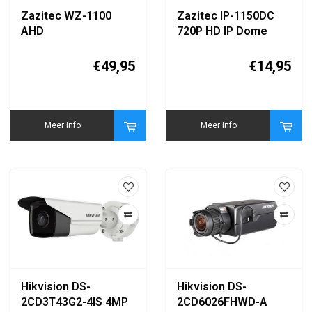
Zazitec WZ-1100
Zazitec IP-1150DC
AHD
720P HD IP Dome
Beveiligingscamera
Bewakingscamera
960P IR Nachtzicht
€49,95
€14,95
Meer info
Meer info
Hikvision DS-
Hikvision DS-
2CD3T43G2-4IS 4MP
2CD6026FHWD-A