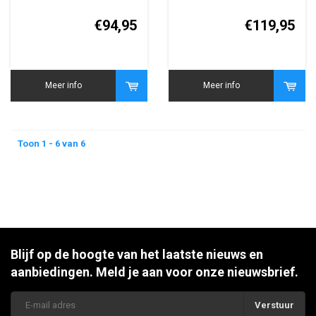
AcuSense Bullet IP
2MP Darkfighter IP
Camera
Box Camera
€94,95
€119,95
Meer info
Meer info
Toon 1 - 6 van 6
Blijf op de hoogte van het laatste nieuws en
aanbiedingen. Meld je aan voor onze nieuwsbrief.
Verstuur