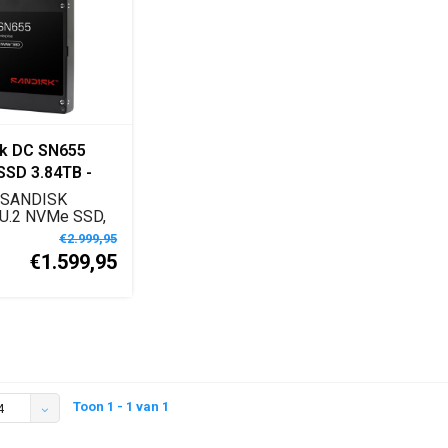
k DC SN655
SD 3.84TB -
by - 0TS2467
 SANDISK
U.2 NVMe SSD,
mm, TCG Ruby,
€2.999,95
€1.599,95
Toon 1 - 1 van 1
4