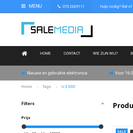
MENU
070 2629111
Hulp nodig? Bel of
HOME
CONTACT
WIE ZIJN WIJ?
B
Nieuwe en gebruikte elektronica
Voor 16:0
Home
Tags
U.3 SSD
Produ
Filters
Prijs
SALE