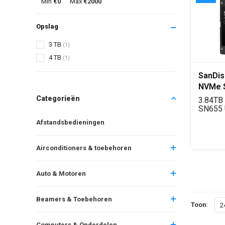
Min
€0
Max
€2000
Opslag
3 TB
(1)
4 TB
(1)
SanDis
NVMe S
TCG Ru
Categorieën
3.84TB
SN655 
2.5" 15
Afstandsbedieningen
PCIe...
Airconditioners & toebehoren
Auto & Motoren
Beamers & Toebehoren
Toon:
2
Computers & Onderdelen