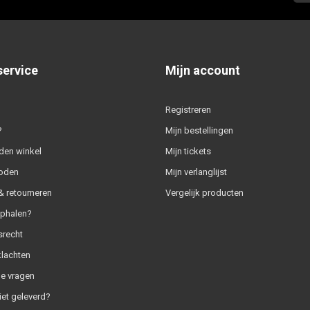
service
Mijn account
Registreren
?
Mijn bestellingen
den winkel
Mijn tickets
oden
Mijn verlanglijst
 retourneren
Vergelijk producten
ophalen?
srecht
klachten
e vragen
iet geleverd?