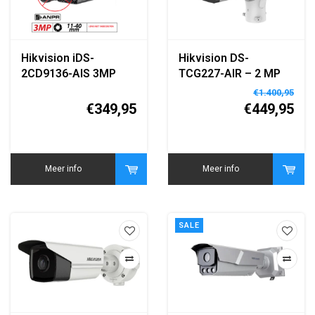
Hikvision iDS-
Hikvision DS-
2CD9136-AIS 3MP
TCG227-AIR – 2 MP
ANPR Network Traffic
ANPR IR Intelligente
€1.400,95
Camera (Zonder
Ingang Video Unit​
€349,95
€449,95
Lens)
Meer info
Meer info
SALE