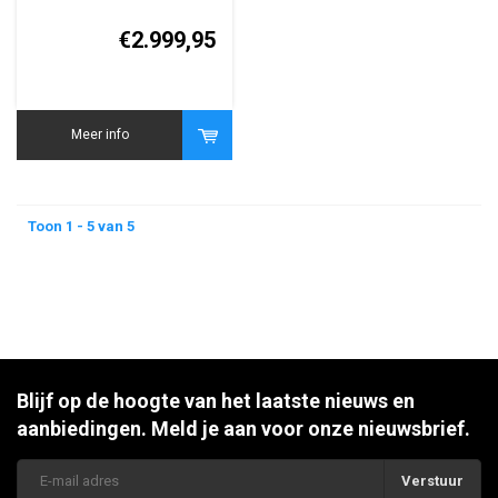
Radar & Video
Voertuigdetectiesysteem
€2.999,95
Meer info
Toon 1 - 5 van 5
Blijf op de hoogte van het laatste nieuws en
aanbiedingen. Meld je aan voor onze nieuwsbrief.
Verstuur