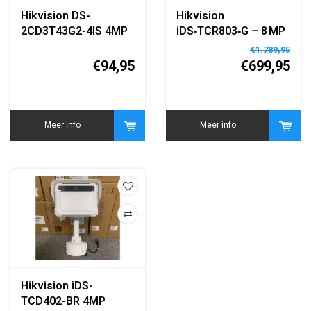
Hikvision DS-
Hikvision
2CD3T43G2-4IS 4MP
iDS‑TCR803‑G – 8 MP
AcuSense Bullet IP
Roadside Parking
€1.789,95
Camera
ANPR Bullet Camera
€94,95
€699,95
Meer info
Meer info
Hikvision iDS-
TCD402-BR 4MP