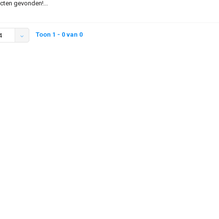
ten gevonden!...
Toon 1 - 0 van 0
4