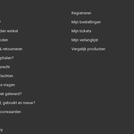
Registreren
?
Mijn bestellingen
den winkel
Mijn tickets
oden
Mijn verlanglijst
 retourneren
Vergelijk producten
ophalen?
srecht
klachten
e vragen
iet geleverd?
, gebruikt en nieuw?
voorwaarden
cy