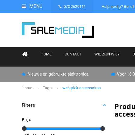
MENU
070 2629111
Hulp nodig? Bel of
HOME
CONTACT
WIE ZIJN WIJ?
B
Nieuwe en gebruikte elektronica
Voor 16:0
Home
Tags
werkplek accessoires
Produ
Filters
acces
Prijs