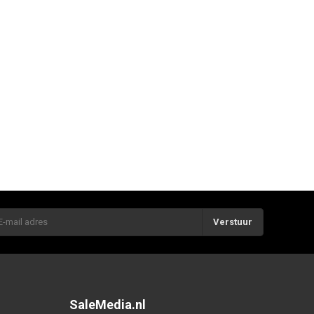
Verstuur
SaleMedia.nl