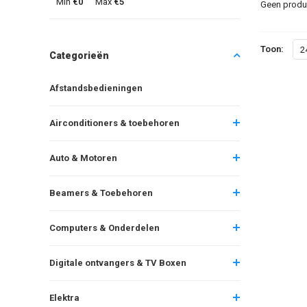
Min
€0
Max
€5
Geen produc
Toon:
2
Categorieën
Afstandsbedieningen
Airconditioners & toebehoren
Auto & Motoren
Beamers & Toebehoren
Computers & Onderdelen
Digitale ontvangers & TV Boxen
Elektra